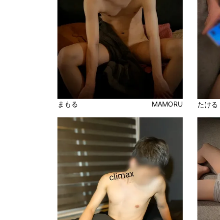
まもる
MAMORU
たける