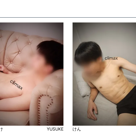
け
YUSUKE
けん