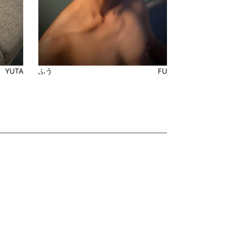
YUTA
ふう
FU