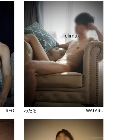
REO
わたる
WATARU