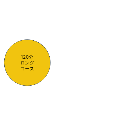
120分
ロング
コース