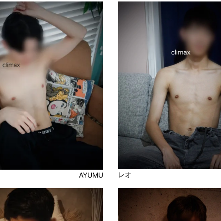
レオ
AYUMU