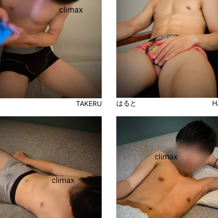
はると
H
TAKERU